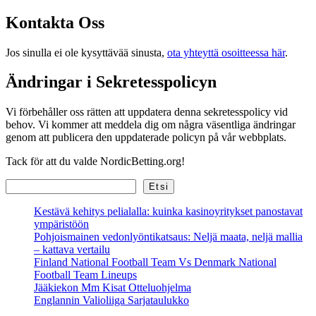
Kontakta Oss
Jos sinulla ei ole kysyttävää sinusta,
ota yhteyttä osoitteessa här
.
Ändringar i Sekretesspolicyn
Vi förbehåller oss rätten att uppdatera denna sekretesspolicy vid
behov. Vi kommer att meddela dig om några väsentliga ändringar
genom att publicera den uppdaterade policyn på vår webbplats.
Tack för att du valde NordicBetting.org!
Etsi
Etsi
Kestävä kehitys pelialalla: kuinka kasinoyritykset panostavat
ympäristöön
Pohjoismainen vedonlyöntikatsaus: Neljä maata, neljä mallia
– kattava vertailu
Finland National Football Team Vs Denmark National
Football Team Lineups
Jääkiekon Mm Kisat Otteluohjelma
Englannin Valioliiga Sarjataulukko