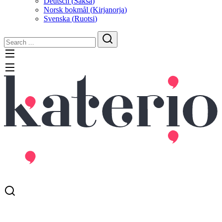
Deutsch
(
Saksa
)
Norsk bokmål
(
Kirjanorja
)
Svenska
(
Ruotsi
)