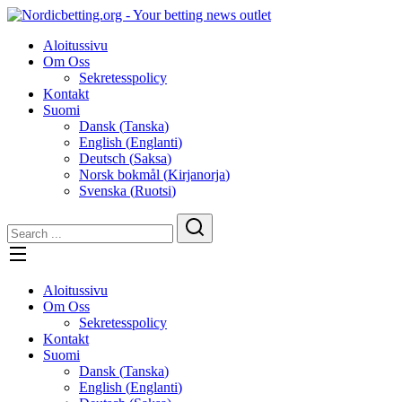
Skip
to
Aloitussivu
content
Om Oss
Sekretesspolicy
Kontakt
Suomi
Dansk
(
Tanska
)
English
(
Englanti
)
Deutsch
(
Saksa
)
Norsk bokmål
(
Kirjanorja
)
Svenska
(
Ruotsi
)
Aloitussivu
Om Oss
Sekretesspolicy
Kontakt
Suomi
Dansk
(
Tanska
)
English
(
Englanti
)