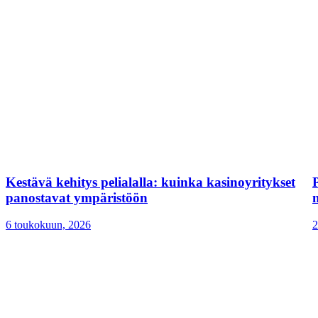
Kestävä kehitys pelialalla: kuinka kasinoyritykset
panostavat ympäristöön
n
6 toukokuun, 2026
2