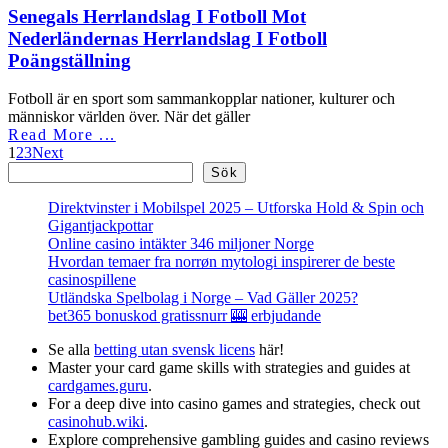
Senegals Herrlandslag I Fotboll Mot
Nederländernas Herrlandslag I Fotboll
Poängställning
Fotboll är en sport som sammankopplar nationer, kulturer och
människor världen över. När det gäller
Read More ...
1
2
3
Next
Sök
Sök
Direktvinster i Mobilspel 2025 – Utforska Hold & Spin och
Gigantjackpottar
Online casino intäkter 346 miljoner Norge
Hvordan temaer fra norrøn mytologi inspirerer de beste
casinospillene
Utländska Spelbolag i Norge – Vad Gäller 2025?
bet365 bonuskod gratissnurr 🎰 erbjudande
Se alla
betting utan svensk licens
här!
Master your card game skills with strategies and guides at
cardgames.guru
.
For a deep dive into casino games and strategies, check out
casinohub.wiki
.
Explore comprehensive gambling guides and casino reviews