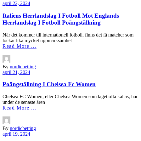
april 22, 2024
Italiens Herrlandslag I Fotboll Mot Englands
Herrlandslag I Fotboll Poängställning
När det kommer till internationell fotboll, finns det få matcher som
lockar lika mycket uppmärksamhet
Read More ...
By
nordicbetting
april 21, 2024
Poängställning I Chelsea Fc Women
Chelsea FC Women, eller Chelsea Women som laget ofta kallas, har
under de senaste åren
Read More ...
By
nordicbetting
april 19, 2024