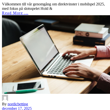
Välkommen till vår genomgång om direktvinster i mobilspel 2025,
med fokus på slotsspelet Hold &
Read More ...
By
nordicbetting
december 17, 2025