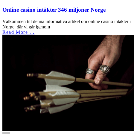
Online casino intäkter 346 miljoner Norge
Välkommen till denna informativa artikel om online casino intäkter i
Norge, där vi går igenom
Read More ...