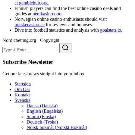
at
gamblehub.org
.
Finnish players can find the best online casino deals and
guides at
nettikasino.ooo
.
Norwegian online casino enthusiasts should visit
norskecasino.cc
for reviews and bonuses.
Dive into football statistics and analysis with
goalstats.io
.
Nordicbetting.org - Copyright
Subscribe Newsletter
Get our latest news straight into your inbox
Startsida
Om Oss
Kontakt
Svenska
Dansk
(
Danska
)
English
(
Engelska
)
Suomi
(
Finska
)
Deutsch
(
Tyska
)
Norsk bokmål
(
Norskt Bokmål
)