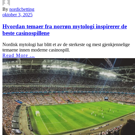
By
nordicbetting
oktober 3, 2025
Hvordan temaer fra norrøn mytologi inspirerer de
beste casinospillene
Nordisk mytologi har blitt et av de sterkeste og mest gjenkjennelige
temaene innen moderne casinospill.
Read More ...