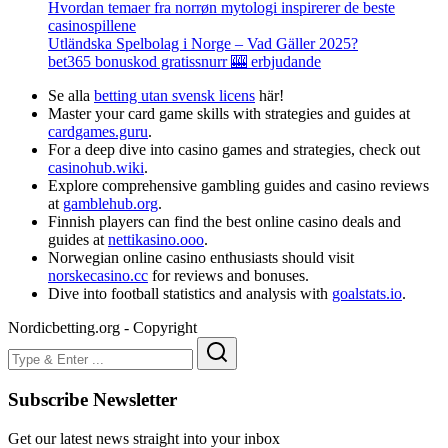
Hvordan temaer fra norrøn mytologi inspirerer de beste
casinospillene
Utländska Spelbolag i Norge – Vad Gäller 2025?
bet365 bonuskod gratissnurr 🎰 erbjudande
Se alla
betting utan svensk licens
här!
Master your card game skills with strategies and guides at
cardgames.guru
.
For a deep dive into casino games and strategies, check out
casinohub.wiki
.
Explore comprehensive gambling guides and casino reviews
at
gamblehub.org
.
Finnish players can find the best online casino deals and
guides at
nettikasino.ooo
.
Norwegian online casino enthusiasts should visit
norskecasino.cc
for reviews and bonuses.
Dive into football statistics and analysis with
goalstats.io
.
Nordicbetting.org - Copyright
Subscribe Newsletter
Get our latest news straight into your inbox