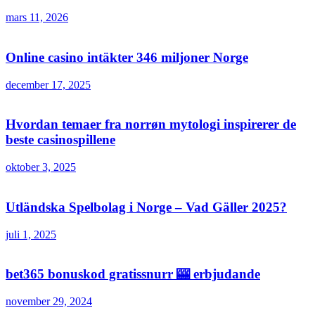
mars 11, 2026
Online casino intäkter 346 miljoner Norge
december 17, 2025
Hvordan temaer fra norrøn mytologi inspirerer de
beste casinospillene
oktober 3, 2025
Utländska Spelbolag i Norge – Vad Gäller 2025?
juli 1, 2025
bet365 bonuskod gratissnurr 🎰 erbjudande
november 29, 2024