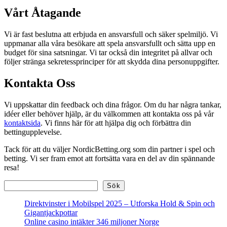
Vårt Åtagande
Vi är fast beslutna att erbjuda en ansvarsfull och säker spelmiljö. Vi
uppmanar alla våra besökare att spela ansvarsfullt och sätta upp en
budget för sina satsningar. Vi tar också din integritet på allvar och
följer stränga sekretessprinciper för att skydda dina personuppgifter.
Kontakta Oss
Vi uppskattar din feedback och dina frågor. Om du har några tankar,
idéer eller behöver hjälp, är du välkommen att kontakta oss på vår
kontaktsida
. Vi finns här för att hjälpa dig och förbättra din
bettingupplevelse.
Tack för att du väljer NordicBetting.org som din partner i spel och
betting. Vi ser fram emot att fortsätta vara en del av din spännande
resa!
Sök
Sök
Direktvinster i Mobilspel 2025 – Utforska Hold & Spin och
Gigantjackpottar
Online casino intäkter 346 miljoner Norge