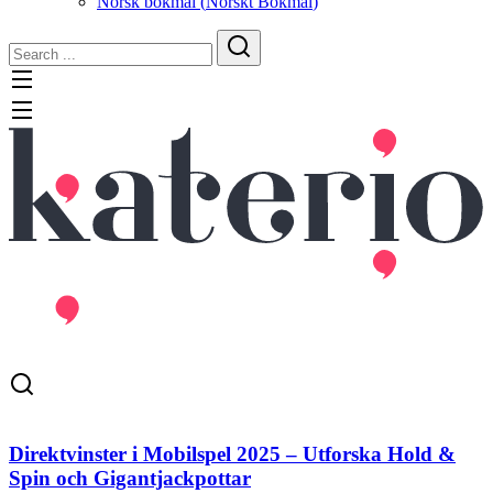
Norsk bokmål
(
Norskt Bokmål
)
Direktvinster i Mobilspel 2025 – Utforska Hold &
Spin och Gigantjackpottar