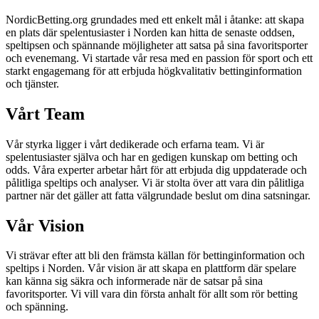
NordicBetting.org grundades med ett enkelt mål i åtanke: att skapa
en plats där spelentusiaster i Norden kan hitta de senaste oddsen,
speltipsen och spännande möjligheter att satsa på sina favoritsporter
och evenemang. Vi startade vår resa med en passion för sport och ett
starkt engagemang för att erbjuda högkvalitativ bettinginformation
och tjänster.
Vårt Team
Vår styrka ligger i vårt dedikerade och erfarna team. Vi är
spelentusiaster själva och har en gedigen kunskap om betting och
odds. Våra experter arbetar hårt för att erbjuda dig uppdaterade och
pålitliga speltips och analyser. Vi är stolta över att vara din pålitliga
partner när det gäller att fatta välgrundade beslut om dina satsningar.
Vår Vision
Vi strävar efter att bli den främsta källan för bettinginformation och
speltips i Norden. Vår vision är att skapa en plattform där spelare
kan känna sig säkra och informerade när de satsar på sina
favoritsporter. Vi vill vara din första anhalt för allt som rör betting
och spänning.