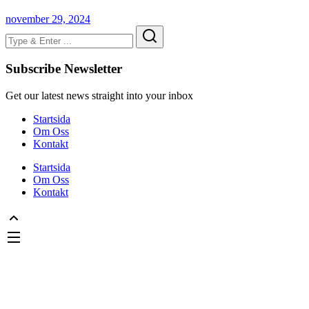
november 29, 2024
Subscribe Newsletter
Get our latest news straight into your inbox
Startsida
Om Oss
Kontakt
Startsida
Om Oss
Kontakt