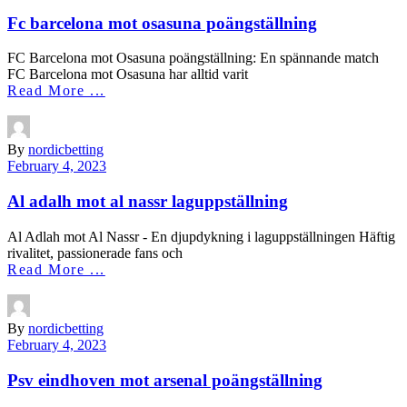
Fc barcelona mot osasuna poängställning
FC Barcelona mot Osasuna poängställning: En spännande match
FC Barcelona mot Osasuna har alltid varit
Read More ...
By
nordicbetting
February 4, 2023
Al adalh mot al nassr laguppställning
Al Adlah mot Al Nassr - En djupdykning i laguppställningen Häftig
rivalitet, passionerade fans och
Read More ...
By
nordicbetting
February 4, 2023
Psv eindhoven mot arsenal poängställning