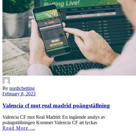
By
nordicbetting
February 8, 2023
Valencia cf mot real madrid poängställning
Valencia CF mot Real Madrid: En ingående analys av
poängställningen Kommer Valencia CF att lyckas
Read More ...