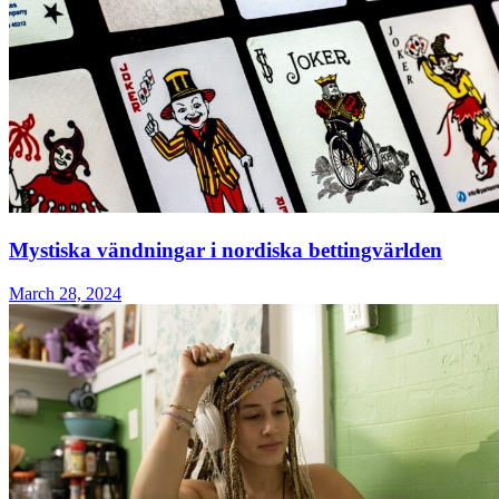
Mystiska vändningar i nordiska bettingvärlden
March 28, 2024