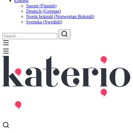
English
Suomi
(
Finnish
)
Deutsch
(
German
)
Norsk bokmål
(
Norwegian Bokmål
)
Svenska
(
Swedish
)