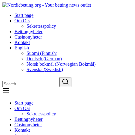
Skip
to
Start page
content
Om Oss
Sekretesspolicy
Bettingnyheter
Casinonyheter
Kontakt
English
Suomi
(
Finnish
)
Deutsch
(
German
)
Norsk bokmål
(
Norwegian Bokmål
)
Svenska
(
Swedish
)
Start page
Om Oss
Sekretesspolicy
Bettingnyheter
Casinonyheter
Kontakt