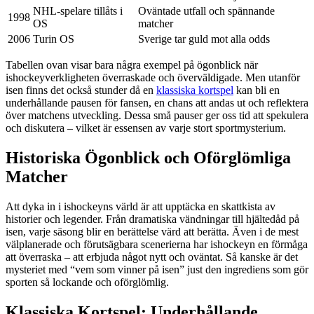
NHL-spelare tillåts i
Oväntade utfall och spännande
1998
OS
matcher
2006
Turin OS
Sverige tar guld mot alla odds
Tabellen ovan visar bara några exempel på ögonblick när
ishockeyverkligheten överraskade och överväldigade. Men utanför
isen finns det också stunder då en
klassiska kortspel
kan bli en
underhållande pausen för fansen, en chans att andas ut och reflektera
över matchens utveckling. Dessa små pauser ger oss tid att spekulera
och diskutera – vilket är essensen av varje stort sportmysterium.
Historiska Ögonblick och Oförglömliga
Matcher
Att dyka in i ishockeyns värld är att upptäcka en skattkista av
historier och legender. Från dramatiska vändningar till hjältedåd på
isen, varje säsong blir en berättelse värd att berätta. Även i de mest
välplanerade och förutsägbara scenerierna har ishockeyn en förmåga
att överraska – att erbjuda något nytt och oväntat. Så kanske är det
mysteriet med “vem som vinner på isen” just den ingrediens som gör
sporten så lockande och oförglömlig.
Klassiska Kortspel: Underhållande