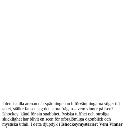
I den iskalla arenan där spänningen och förväntningarna stiger till
taket, ställer fansen sig den stora frågan – vem vinner på isen?
Ishockey, känd för sin snabbhet, fysiska tuffhet och otroliga
skicklighet har blivit en scen för oförglömliga ögonblick och
mystiska utfall. I detta djupdyk i
Ishockeymysterier: Vem Vinner