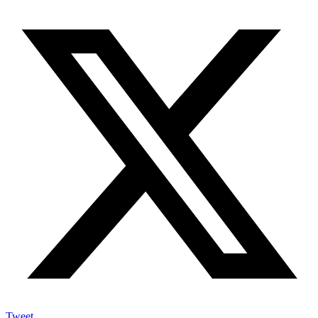
Tweet