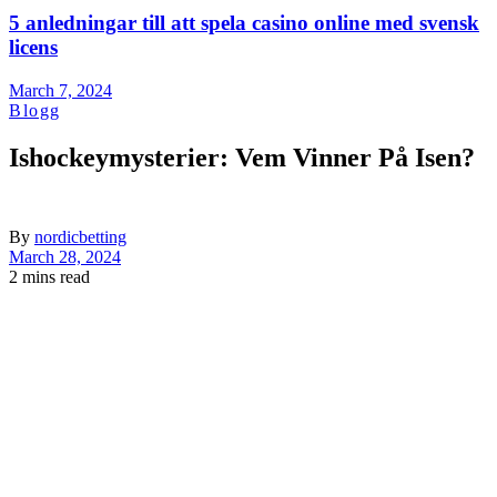
5 anledningar till att spela casino online med svensk
licens
March 7, 2024
Blogg
Ishockeymysterier: Vem Vinner På Isen?
By
nordicbetting
March 28, 2024
2 mins read