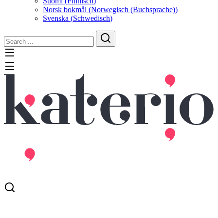
Suomi
(
Finnisch
)
Norsk bokmål
(
Norwegisch (Buchsprache)
)
Svenska
(
Schwedisch
)