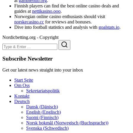
at
gamblehub.org
.
Finnish players can find the best online casino deals and
guides at
nettikasino.ooo
.
Norwegian online casino enthusiasts should visit
norskecasino.cc
for reviews and bonuses.
Dive into football statistics and analysis with
goalstats.io
.
Nordicbetting.org - Copyright
Subscribe Newsletter
Get our latest news straight into your inbox
Start Seite
Om Oss
Sekretariatspolitik
Kontakt
Deutsch
Dansk
(
Dänisch
)
English
(
Englisch
)
Suomi
(
Finnisch
)
Norsk bokmål
(
Norwegisch (Buchsprache)
)
Svenska
(
Schwedisch
)