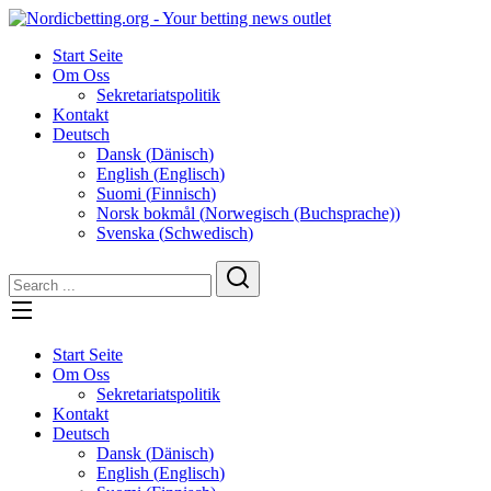
Skip
to
Start Seite
content
Om Oss
Sekretariatspolitik
Kontakt
Deutsch
Dansk
(
Dänisch
)
English
(
Englisch
)
Suomi
(
Finnisch
)
Norsk bokmål
(
Norwegisch (Buchsprache)
)
Svenska
(
Schwedisch
)
Start Seite
Om Oss
Sekretariatspolitik
Kontakt
Deutsch
Dansk
(
Dänisch
)
English
(
Englisch
)