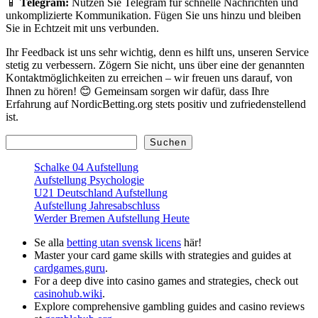
📱
Telegram:
Nutzen Sie Telegram für schnelle Nachrichten und
unkomplizierte Kommunikation. Fügen Sie uns hinzu und bleiben
Sie in Echtzeit mit uns verbunden.
Ihr Feedback ist uns sehr wichtig, denn es hilft uns, unseren Service
stetig zu verbessern. Zögern Sie nicht, uns über eine der genannten
Kontaktmöglichkeiten zu erreichen – wir freuen uns darauf, von
Ihnen zu hören! 😊 Gemeinsam sorgen wir dafür, dass Ihre
Erfahrung auf NordicBetting.org stets positiv und zufriedenstellend
ist.
Suchen
Suchen
Schalke 04 Aufstellung
Aufstellung Psychologie
U21 Deutschland Aufstellung
Aufstellung Jahresabschluss
Werder Bremen Aufstellung Heute
Se alla
betting utan svensk licens
här!
Master your card game skills with strategies and guides at
cardgames.guru
.
For a deep dive into casino games and strategies, check out
casinohub.wiki
.
Explore comprehensive gambling guides and casino reviews