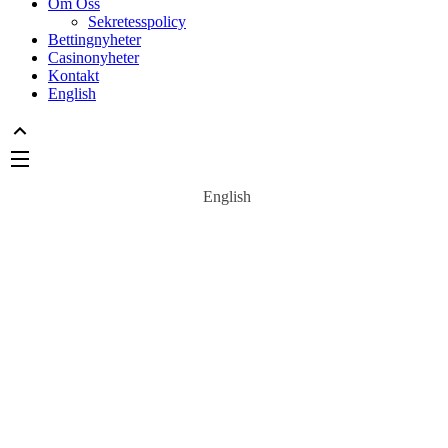
Om Oss
Sekretesspolicy
Bettingnyheter
Casinonyheter
Kontakt
English
English