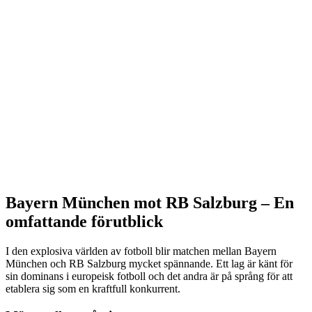
Bayern München mot RB Salzburg – En
omfattande förutblick
I den explosiva världen av fotboll blir matchen mellan Bayern
München och RB Salzburg mycket spännande. Ett lag är känt för
sin dominans i europeisk fotboll och det andra är på språng för att
etablera sig som en kraftfull konkurrent.