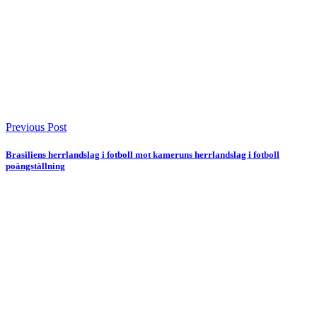
Previous Post
Brasiliens herrlandslag i fotboll mot kameruns herrlandslag i fotboll
poängställning