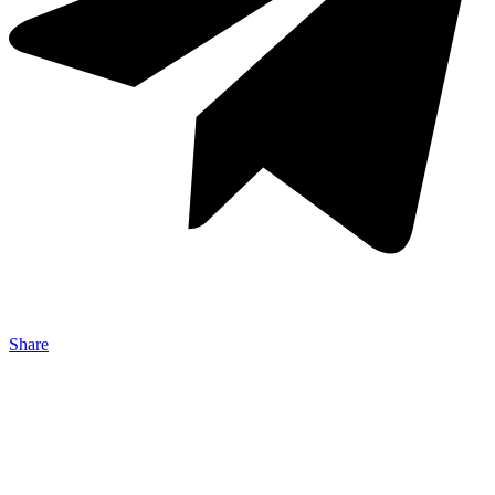
Share