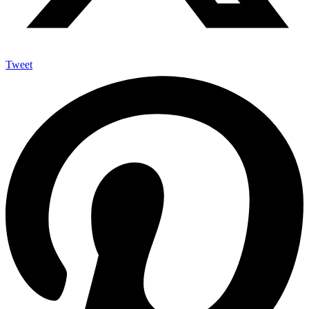
Tweet