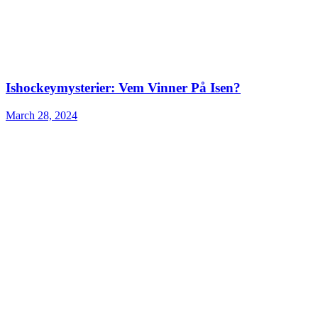
Ishockeymysterier: Vem Vinner På Isen?
March 28, 2024