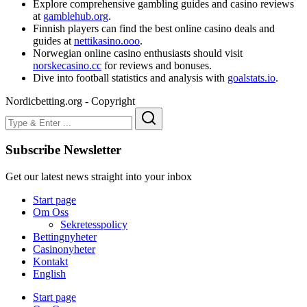
Explore comprehensive gambling guides and casino reviews
at
gamblehub.org
.
Finnish players can find the best online casino deals and
guides at
nettikasino.ooo
.
Norwegian online casino enthusiasts should visit
norskecasino.cc
for reviews and bonuses.
Dive into football statistics and analysis with
goalstats.io
.
Nordicbetting.org - Copyright
Subscribe Newsletter
Get our latest news straight into your inbox
Start page
Om Oss
Sekretesspolicy
Bettingnyheter
Casinonyheter
Kontakt
English
Start page