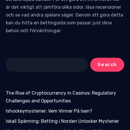
är det viktigt att jämföra olika sidor, läsa recensioner
och se vad andra spelare säger. Genom att göra detta
kan du hitta en bettingsida som passar just dina
behov och förväntningar.
Search
The Rise of Cryptocurrency in Casinos: Regulatory
Challenges and Opportunities
Ishockeymysterier: Vem Vinner På Isen?
Iskall Spänning: Betting i Norden Unlocker Mysterier