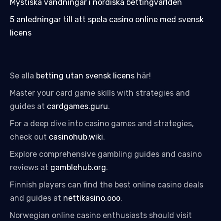
Mystiska vändningar i nordiska bettingvärlden
5 anledningar till att spela casino online med svensk
licens
Se alla
betting utan svensk licens
här!
Master your card game skills with strategies and
guides at
cardgames.guru
.
For a deep dive into casino games and strategies,
check out
casinohub.wiki
.
Explore comprehensive gambling guides and casino
reviews at
gamblehub.org
.
Finnish players can find the best online casino deals
and guides at
nettikasino.ooo
.
Norwegian online casino enthusiasts should visit