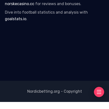
norskecasino.cc
for reviews and bonuses.
Dive into football statistics and analysis with
goalstats.io
.
Nordicbetting.org - Copyright
Dansk
(
Danish
)
English
Suomi
(
Finnish
)