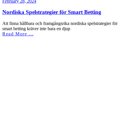
February 28, 2024
Nordiska Spelstrategier för Smart Betting
Att finna hållbara och framgångsrika nordiska spelstrategier för
smart betting kräver inte bara en djup
Read More ...