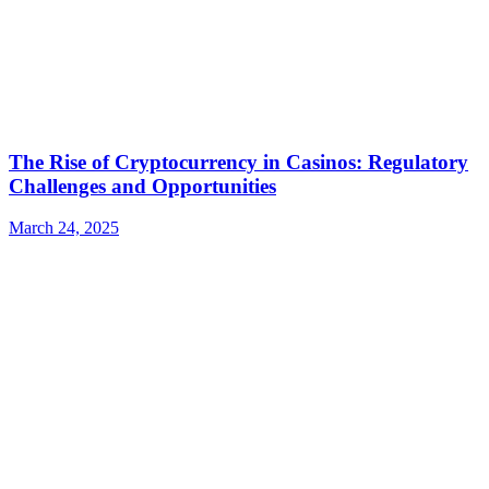
The Rise of Cryptocurrency in Casinos: Regulatory
Challenges and Opportunities
March 24, 2025