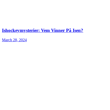
Ishockeymysterier: Vem Vinner På Isen?
March 28, 2024