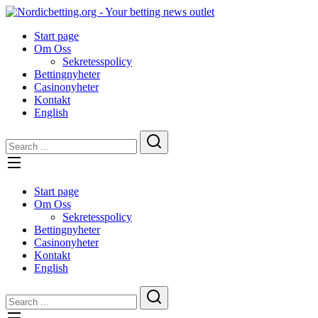
Skip
to
Start page
content
Om Oss
Sekretesspolicy
Bettingnyheter
Casinonyheter
Kontakt
English
Start page
Om Oss
Sekretesspolicy
Bettingnyheter
Casinonyheter
Kontakt
English