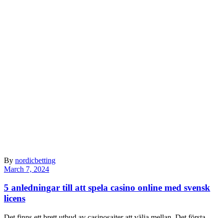
By
nordicbetting
March 7, 2024
5 anledningar till att spela casino online med svensk
licens
Det finns ett brett utbud av casinosajter att välja mellan. Det första