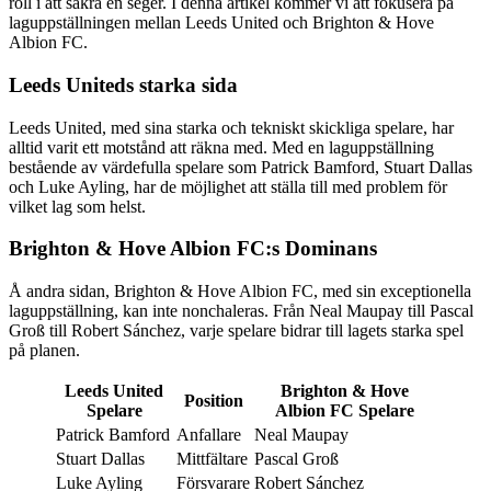
roll i att säkra en seger. I denna artikel kommer vi att fokusera på
laguppställningen mellan Leeds United och Brighton & Hove
Albion FC.
Leeds Uniteds starka sida
Leeds United, med sina starka och tekniskt skickliga spelare, har
alltid varit ett motstånd att räkna med. Med en laguppställning
bestående av värdefulla spelare som Patrick Bamford, Stuart Dallas
och Luke Ayling, har de möjlighet att ställa till med problem för
vilket lag som helst.
Brighton & Hove Albion FC:s Dominans
Å andra sidan, Brighton & Hove Albion FC, med sin exceptionella
laguppställning, kan inte nonchaleras. Från Neal Maupay till Pascal
Groß till Robert Sánchez, varje spelare bidrar till lagets starka spel
på planen.
Leeds United
Brighton & Hove
Position
Spelare
Albion FC Spelare
Patrick Bamford
Anfallare
Neal Maupay
Stuart Dallas
Mittfältare
Pascal Groß
Luke Ayling
Försvarare
Robert Sánchez