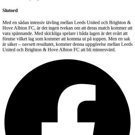
Slutord
Med en sådan intensiv tävling mellan Leeds United och Brighton &
Hove Albion FC, är det ingen tvekan om att deras match kommer att
vara spännande. Med skickliga spelare i båda lagen är det svårt att
förutse vilket lag som kommer att komma ut på toppen. Men en sak
är säker – oavsett resultatet, kommer denna uppgörelse mellan Leeds
United och Brighton & Hove Albion FC att bli minnesvärd.