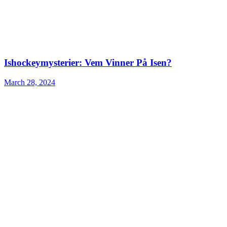
Ishockeymysterier: Vem Vinner På Isen?
March 28, 2024