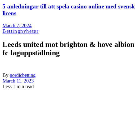
5 anledningar till att spela casino online med svensk
licens
March 7, 2024
Bettingnyheter
Leeds united mot brighton & hove albion
fc laguppställning
By
nordicbetting
March 11, 2023
Less 1 min read