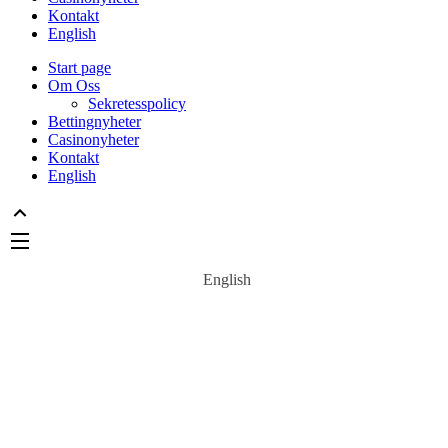
Kontakt
English
Start page
Om Oss
Sekretesspolicy
Bettingnyheter
Casinonyheter
Kontakt
English
English