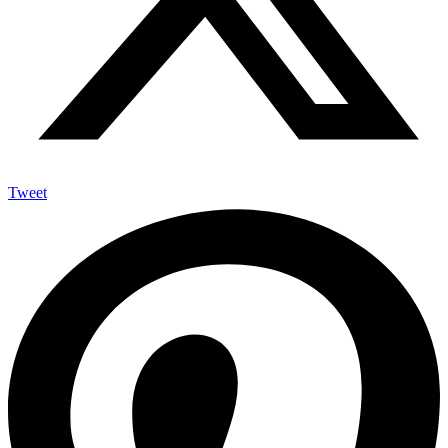
Tweet