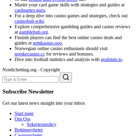
Master your card game skills with strategies and guides at
cardgames.guru
.
For a deep dive into casino games and strategies, check out
casinohub.wiki
.
Explore comprehensive gambling guides and casino reviews
at
gamblehub.org
.
Finnish players can find the best online casino deals and
guides at
nettikasino.ooo
.
Norwegian online casino enthusiasts should visit
norskecasino.cc
for reviews and bonuses.
Dive into football statistics and analysis with
goalstats.io
.
Nordicbetting.org - Copyright
Subscribe Newsletter
Get our latest news straight into your inbox
Start page
Om Oss
Sekretesspolicy
Bettingnyheter
Casinonyheter