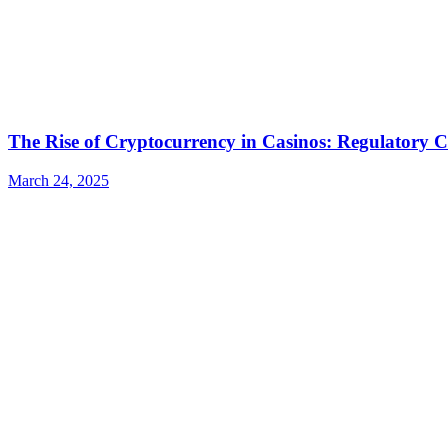
The Rise of Cryptocurrency in Casinos: Regulatory C
March 24, 2025