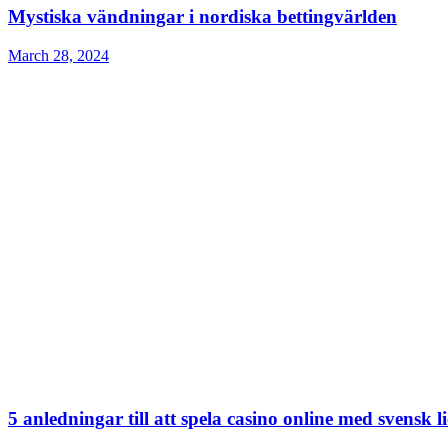
Mystiska vändningar i nordiska bettingvärlden
March 28, 2024
5 anledningar till att spela casino online med svensk l