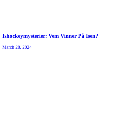
Ishockeymysterier: Vem Vinner På Isen?
March 28, 2024