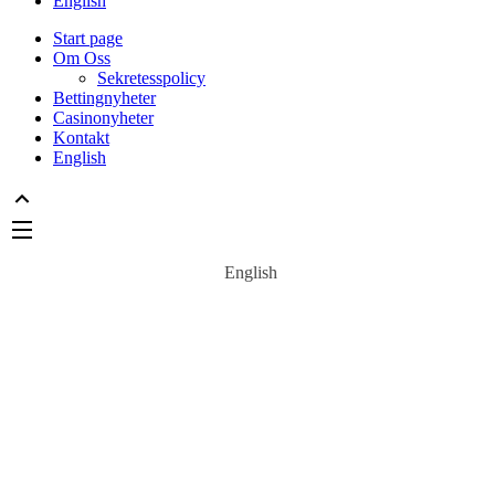
English
Start page
Om Oss
Sekretesspolicy
Bettingnyheter
Casinonyheter
Kontakt
English
English