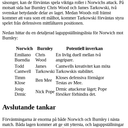
säsonger, kan de förväntas spela viktiga roller i Norwichs attack. På
motsatt sida har Burnley Chris Wood och James Tarkowski, två
svenskar betydande delar av laget. Medan Woods roll främst
kommer att vara som ett målhot, kommer Tarkowski förväntas styra
spelet från defensiven mittfältaren positionen.
Nedan hittar du en detaljerad laguppställningslista för Norwich mot
Burnley:
Norwich
Burnley
Potentiell inverkan
Emiliano
Chris
En livlig duell mellan två
Buendia
Wood
angripare.
Todd
James
Cantwells kreativitet kan möta
Cantwell
Tarkowski
Tarkowskis stabilitet.
Timm
Kloses defensiva förmågor
Ben Mee
Klose
Testas av Mee.
Josip
Drmic attackerar läget; Pope
Nick Pope
Drmic
försöker förhindra det.
Avslutande tankar
Förväntningarna är enorma på både Norwich och Burnley i nästa
match. Båda lagen kommer att ge sitt yttersta, och laguppställningar