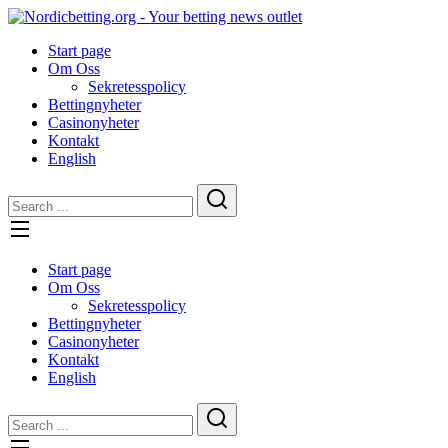
Skip
to
Start page
content
Om Oss
Sekretesspolicy
Bettingnyheter
Casinonyheter
Kontakt
English
Start page
Om Oss
Sekretesspolicy
Bettingnyheter
Casinonyheter
Kontakt
English