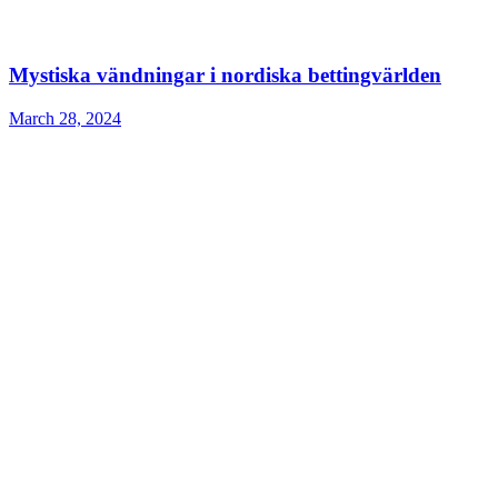
Mystiska vändningar i nordiska bettingvärlden
March 28, 2024