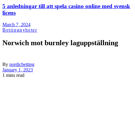
5 anledningar till att spela casino online med svensk
licens
March 7, 2024
Bettingnyheter
Norwich mot burnley laguppställning
By
nordicbetting
January 1, 2023
1 mins read