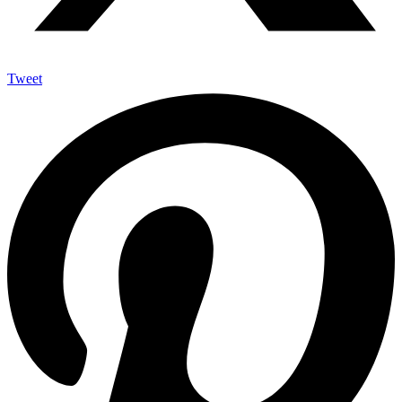
Tweet