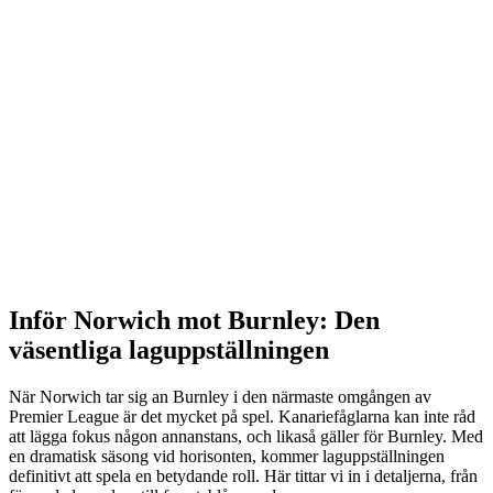
Inför Norwich mot Burnley: Den
väsentliga laguppställningen
När Norwich tar sig an Burnley i den närmaste omgången av
Premier League är det mycket på spel. Kanariefåglarna kan inte råd
att lägga fokus någon annanstans, och likaså gäller för Burnley. Med
en dramatisk säsong vid horisonten, kommer laguppställningen
definitivt att spela en betydande roll. Här tittar vi in i detaljerna, från