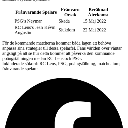
Frånvaro
Beräknad
Frånvarande Spelare
Orsak
Återkomst
PSG’s Neymar
Skada
15 Maj 2022
RC Lens’s Jean-Kévin
Sjukdom
22 Maj 2022
Augustin
För de kommande matcherna kommer båda lagen att behöva
anpassa sina strategier till dessa spelarfel. Fans världen över väntar
ängsligt på att se hur detta kommer att påverka den kommande
poängställningen mellan RC Lens och PSG.
Inkluderade sökord: RC Lens, PSG, poängställning, matchdatum,
frånvarande spelare.