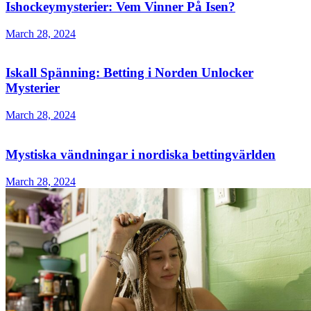
Ishockeymysterier: Vem Vinner På Isen?
March 28, 2024
Iskall Spänning: Betting i Norden Unlocker
Mysterier
March 28, 2024
Mystiska vändningar i nordiska bettingvärlden
March 28, 2024