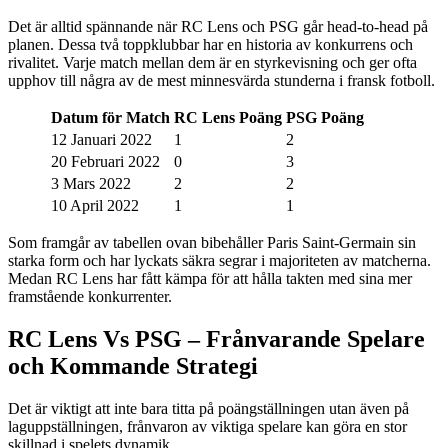
Det är alltid spännande när RC Lens och PSG går head-to-head på
planen. Dessa två toppklubbar har en historia av konkurrens och
rivalitet. Varje match mellan dem är en styrkevisning och ger ofta
upphov till några av de mest minnesvärda stunderna i fransk fotboll.
Datum för Match
RC Lens Poäng
PSG Poäng
12 Januari 2022
1
2
20 Februari 2022
0
3
3 Mars 2022
2
2
10 April 2022
1
1
Som framgår av tabellen ovan bibehåller Paris Saint-Germain sin
starka form och har lyckats säkra segrar i majoriteten av matcherna.
Medan RC Lens har fått kämpa för att hålla takten med sina mer
framstående konkurrenter.
RC Lens Vs PSG – Frånvarande Spelare
och Kommande Strategi
Det är viktigt att inte bara titta på poängställningen utan även på
laguppställningen, frånvaron av viktiga spelare kan göra en stor
skillnad i spelets dynamik.