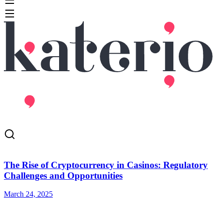
The Rise of Cryptocurrency in Casinos: Regulatory
Challenges and Opportunities
March 24, 2025