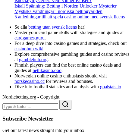
Ishockeymysterier: Vem Vinner På Isen?
Iskall Spänning: Betting i Norden Unlocker Mysterier
Mystiska vändningar i nordiska bettingvärlden
5 anledningar till att spela casino online med svensk licens
Se alla
betting utan svensk licens
här!
Master your card game skills with strategies and guides at
cardgames.guru
.
For a deep dive into casino games and strategies, check out
casinohub.wiki
.
Explore comprehensive gambling guides and casino reviews
at
gamblehub.org
.
Finnish players can find the best online casino deals and
guides at
nettikasino.ooo
.
Norwegian online casino enthusiasts should visit
norskecasino.cc
for reviews and bonuses.
Dive into football statistics and analysis with
goalstats.io
.
Nordicbetting.org - Copyright
Subscribe Newsletter
Get our latest news straight into your inbox