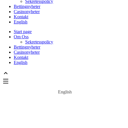
Sekretesspolicy
Bettingnyheter
Casinonyheter
Kontakt
English
Start page
Om Oss
Sekretesspolicy
Bettingnyheter
Casinonyheter
Kontakt
English
English