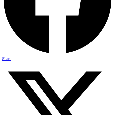
Share