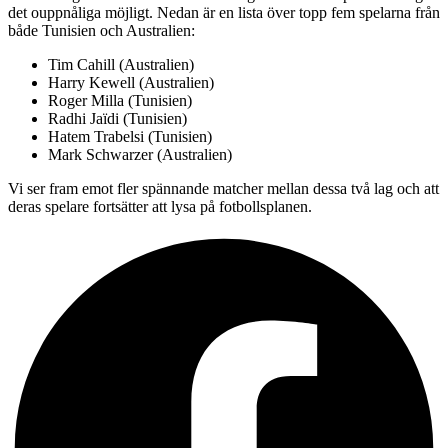
det ouppnåliga möjligt. Nedan är en lista över topp fem spelarna från
både Tunisien och Australien:
Tim Cahill (Australien)
Harry Kewell (Australien)
Roger Milla (Tunisien)
Radhi Jaïdi (Tunisien)
Hatem Trabelsi (Tunisien)
Mark Schwarzer (Australien)
Vi ser fram emot fler spännande matcher mellan dessa två lag och att
deras spelare fortsätter att lysa på fotbollsplanen.