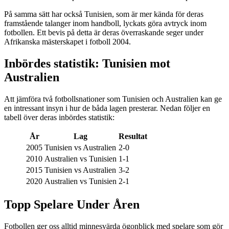
På samma sätt har också Tunisien, som är mer kända för deras
framstående talanger inom handboll, lyckats göra avtryck inom
fotbollen. Ett bevis på detta är deras överraskande seger under
Afrikanska mästerskapet i fotboll 2004.
Inbördes statistik: Tunisien mot
Australien
Att jämföra två fotbollsnationer som Tunisien och Australien kan ge
en intressant insyn i hur de båda lagen presterar. Nedan följer en
tabell över deras inbördes statistik:
År
Lag
Resultat
2005
Tunisien vs Australien
2-0
2010
Australien vs Tunisien
1-1
2015
Tunisien vs Australien
3-2
2020
Australien vs Tunisien
2-1
Topp Spelare Under Åren
Fotbollen ger oss alltid minnesvärda ögonblick med spelare som gör