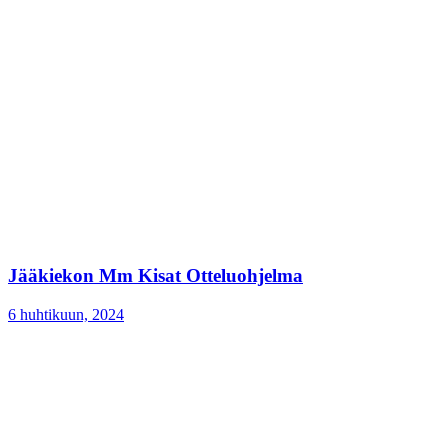
Jääkiekon Mm Kisat Otteluohjelma
6 huhtikuun, 2024