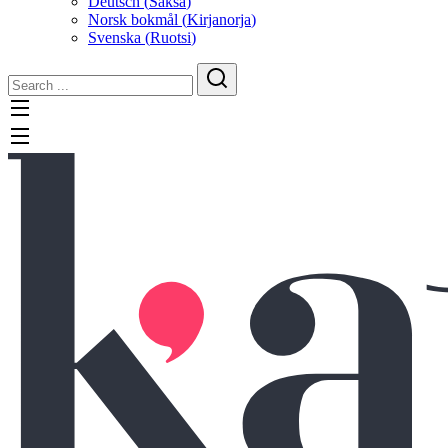
Deutsch
(
Saksa
)
Norsk bokmål
(
Kirjanorja
)
Svenska
(
Ruotsi
)