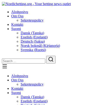
Skip
to
Aloitussivu
content
Om Oss
Sekretesspolicy
Kontakt
Suomi
Dansk
(
Tanska
)
English
(
Englanti
)
Deutsch
(
Saksa
)
Norsk bokmål
(
Kirjanorja
)
Svenska
(
Ruotsi
)
Aloitussivu
Om Oss
Sekretesspolicy
Kontakt
Suomi
Dansk
(
Tanska
)
English
(
Englanti
)