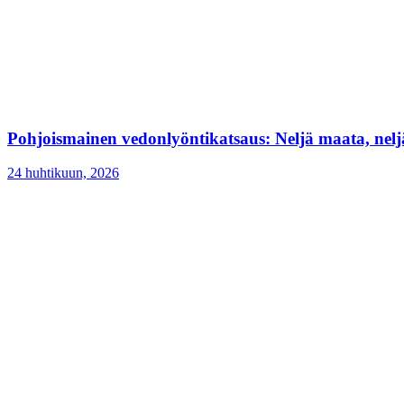
Pohjoismainen vedonlyöntikatsaus: Neljä maata, neljä
24 huhtikuun, 2026