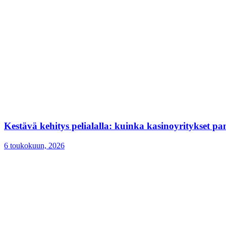
Kestävä kehitys pelialalla: kuinka kasinoyritykset p
6 toukokuun, 2026