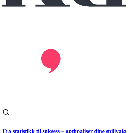
Fra statistikk til suksess – optimaliser dine spillvalg