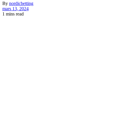
By
nordicbetting
mars 13, 2024
1 mins read