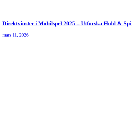
Direktvinster i Mobilspel 2025 – Utforska Hold & Sp
mars 11, 2026