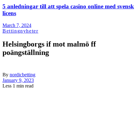
5 anledningar till att spela casino online med svensk
licens
March 7, 2024
Bettingnyheter
Helsingborgs if mot malmö ff
poängställning
By
nordicbetting
January 9, 2023
Less 1 min read