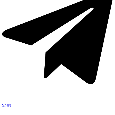
Share