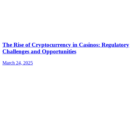
The Rise of Cryptocurrency in Casinos: Regulatory
Challenges and Opportunities
March 24, 2025