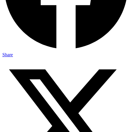
Share