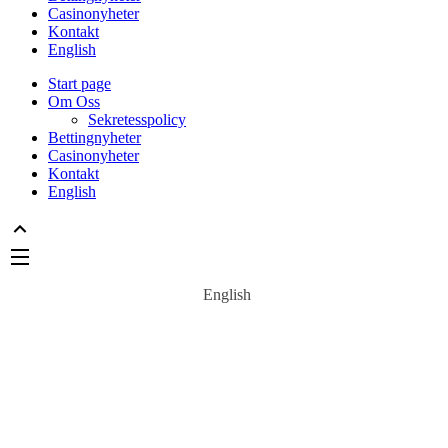
Casinonyheter
Kontakt
English
Start page
Om Oss
Sekretesspolicy
Bettingnyheter
Casinonyheter
Kontakt
English
English