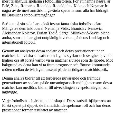
mest talangfulla spelarna i fotbollshistorien. För att nämna några, är
Pelé, Zico, Romario, Ronaldo, Ronaldinho, Kaka och Neymar Jr.
nagra av de mest anmärkningsvärda spelarna som alla har bidragit
till Brasiliens fotbollsframgångar.
Serbien på sin sida har också fostrat fantastiska fotbollsspelare.
Många av dem inkluderar Nemanja Vidic, Branislav Ivanovic,
Aleksandar Kolarov, Dušan Tadić, Sergej Milinković-Savić, bland
andra, som alla har gjort outplånlig inverkan på deras landslag och
internationell fotboll.
Genom att analysera dessa spelare och deras prestationer under
matcher, kan vi dra slutsatser om lagens styrkor och svagheter, vilket
hjälper oss att förstå varför vissa matcher slutade som de gjorde. Mot
bakgrund av detta kan vi ta fram prognoser och förutse kommande
möten mellan de två lagen baserat på deras tidigare matchhistorik.
Denna analys bidrar till att förbereda nuvarande och framtida
generationer av spelare på de utmaningar och möjligheter som dessa
matcher kan medföra, bidrar till utvecklingen av spelstrategier och
lagbygge.
Varje fotbollsmatch är ett minne skapat. Dess statistik hjälper oss att
förstå spelet på djupet, de framträdande spelarnas roll och hur deras
prestationer formar resultatet av matchen.