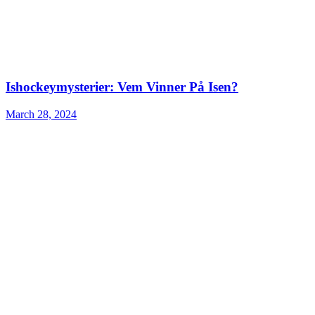
Ishockeymysterier: Vem Vinner På Isen?
March 28, 2024