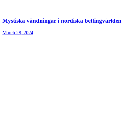
Mystiska vändningar i nordiska bettingvärlden
March 28, 2024