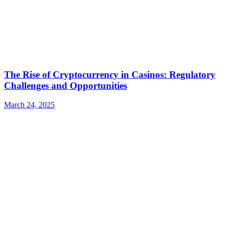
The Rise of Cryptocurrency in Casinos: Regulatory
Challenges and Opportunities
March 24, 2025