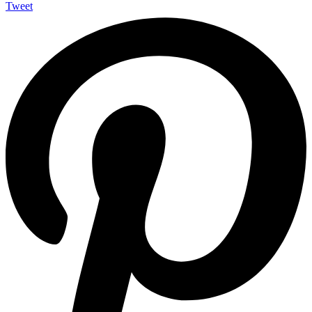
Tweet