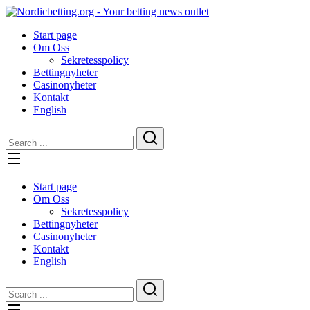
Skip
to
Start page
content
Om Oss
Sekretesspolicy
Bettingnyheter
Casinonyheter
Kontakt
English
Start page
Om Oss
Sekretesspolicy
Bettingnyheter
Casinonyheter
Kontakt
English