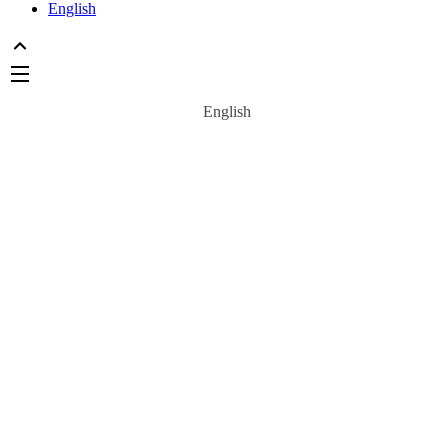
English
English