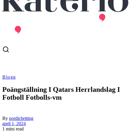
Blogg
Poängställning I Qatars Herrlandslag I
Fotboll Fotbolls-vm
By
nordicbetting
april 1, 2024
1 mins read