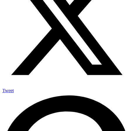
Tweet