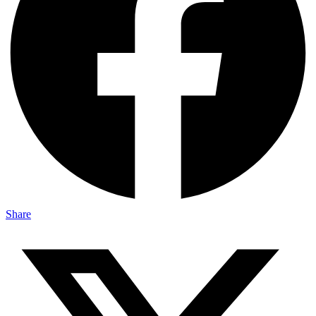
Share