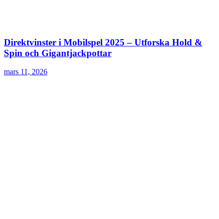
Direktvinster i Mobilspel 2025 – Utforska Hold &
Spin och Gigantjackpottar
mars 11, 2026