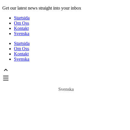
Get our latest news straight into your inbox
Startsida
Om Oss
Kontakt
Svenska
Startsida
Om Oss
Kontakt
Svenska
Svenska