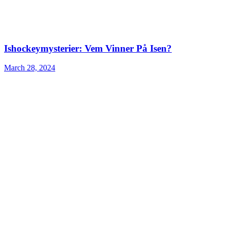
Ishockeymysterier: Vem Vinner På Isen?
March 28, 2024