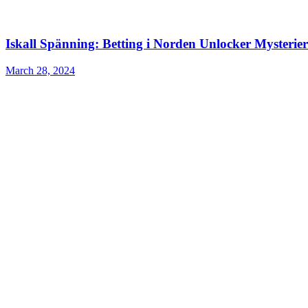
Iskall Spänning: Betting i Norden Unlocker Mysterier
March 28, 2024