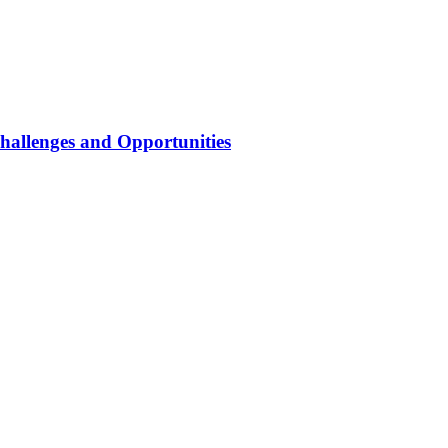
hallenges and Opportunities