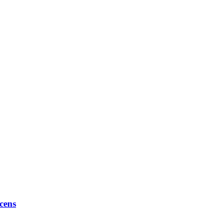
icens