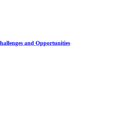
hallenges and Opportunities