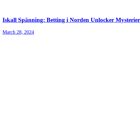
Iskall Spänning: Betting i Norden Unlocker Mysterier
March 28, 2024