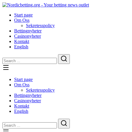
Skip
to
Start page
content
Om Oss
Sekretesspolicy
Bettingnyheter
Casinonyheter
Kontakt
English
Start page
Om Oss
Sekretesspolicy
Bettingnyheter
Casinonyheter
Kontakt
English