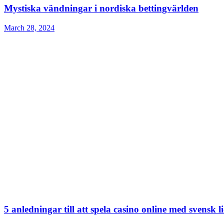
Mystiska vändningar i nordiska bettingvärlden
March 28, 2024
5 anledningar till att spela casino online med svensk l