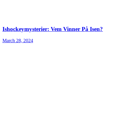
Ishockeymysterier: Vem Vinner På Isen?
March 28, 2024